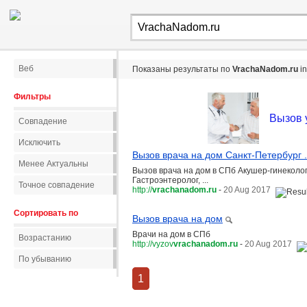
Веб
Показаны результаты по
VrachaNadom.ru
i
Фильтры
Вызов 
Совпадение
Исключить
Вызов врача на дом Санкт-Петербург .
Менее Актуальны
Вызов врача на дом в СПб Акушер-гинеколог,
Гастроэнтеролог, ...
Точное совпадение
http://
vrachanadom.ru
-
20 Aug 2017
Сортировать по
Вызов врача на дом
Врачи на дом в СПб
Возрастанию
http://vyzov
vrachanadom.ru
-
20 Aug 2017
По убыванию
1