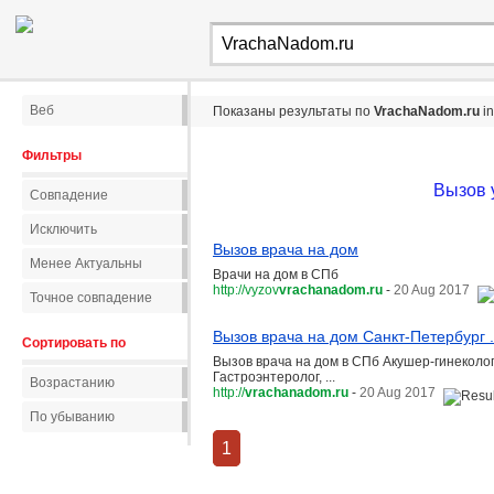
Веб
Показаны результаты по
VrachaNadom.ru
i
Фильтры
Вызов 
Совпадение
Исключить
Вызов врача на дом
Менее Актуальны
Врачи на дом в СПб
http://vyzov
vrachanadom.ru
-
20 Aug 2017
Точное совпадение
Вызов врача на дом Санкт-Петербург .
Сортировать по
Вызов врача на дом в СПб Акушер-гинеколог,
Гастроэнтеролог, ...
Возрастанию
http://
vrachanadom.ru
-
20 Aug 2017
По убыванию
1